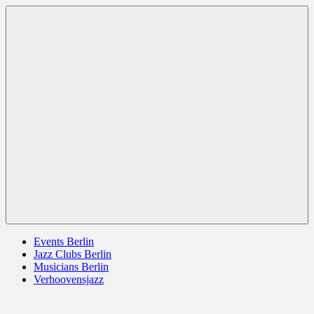
Zum
Berlin
jazz
Inhalt
Jazz
berlin
springen
germany
europe
usa
Menü
Events Berlin
Jazz Clubs Berlin
Musicians Berlin
Verhoovensjazz