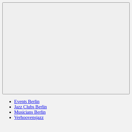
Zum
Berlin
jazz
Inhalt
Jazz
berlin
springen
germany
europe
usa
Menü
Events Berlin
Jazz Clubs Berlin
Musicians Berlin
Verhoovensjazz