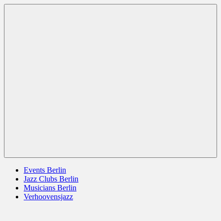
Zum
Berlin
jazz
Inhalt
Jazz
berlin
springen
germany
europe
usa
Menü
Events Berlin
Jazz Clubs Berlin
Musicians Berlin
Verhoovensjazz