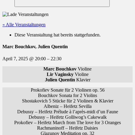
Suchen
« Alle Veranstaltungen
Diese Veranstaltung hat bereits stattgefunden.
Marc Bouchkov, Julien Quentin
April 7, 2025
@
20:00
–
22:30
Marc Bouchkov
Violine
Lir Vaginsky
Violine
Julien Quentin
Klavier
Prokofiev Sonate für 2 Violinen op. 56
Bouchkov Sonata for 2 Violins
Shostakovich 5 Stücke für 2 Violinen & Klavier
Albeniz – Heifetz Sevilla
Debussy – Heifetz Prélude à l’après-midi d’un Faune
Debussy – Heifetz Golliwog’s Cakewalk
Prokofiev – Heifetz March from The love for 3 Oranges
Rachmaninoff – Heifetz Daisies
Glazunov Meditation op. 32