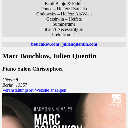
Kroll Banjo & Fiddle
Ponce – Heifetz Estrellita
Godowsky – Heifetz Alt-Wien
Gershwin – Heifetz
Summertime
It ain’t Necessarily so
Prelude no. 1
bouchkov.com
|
julienquentin.com
Marc Bouchkov
, Julien Quentin
Piano Salon Christophori
Uferstr.8
Berlin
,
13357
Veranstaltungsort-Website anzeigen