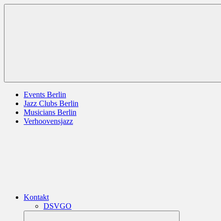
Zum
Berlin
jazz
Inhalt
Jazz
berlin
springen
germany
europe
usa
Menü
Events Berlin
Jazz Clubs Berlin
Musicians Berlin
Verhoovensjazz
Kontakt
DSVGO