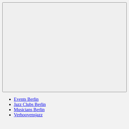
Zum
Berlin
jazz
Inhalt
Jazz
berlin
springen
germany
europe
usa
Menü
Events Berlin
Jazz Clubs Berlin
Musicians Berlin
Verhoovensjazz