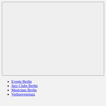
Zum
Berlin
jazz
Inhalt
Jazz
berlin
springen
germany
europe
usa
Menü
Events Berlin
Jazz Clubs Berlin
Musicians Berlin
Verhoovensjazz